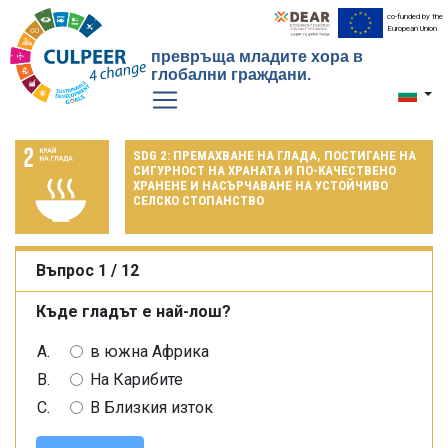
co-funded by the
European Union
превръща младите хора в
глобални граждани.
Toggle 
SDG 2: ПРЕМАХВАНЕ НА ГЛАДА, ПОСТИГАНЕ НА
СИГУРНОСТ НА ХРАНАТА И ПО-КАЧЕСТВЕНО
ХРАНЕНЕ И НАСЪРЧАВАНЕ НА УСТОЙЧИВО
СЕЛСКО СТОПАНСТВО
Въпрос 1 / 12
Къде гладът е най-лош?
в южна Африка
На Карибите
В Близкия изток