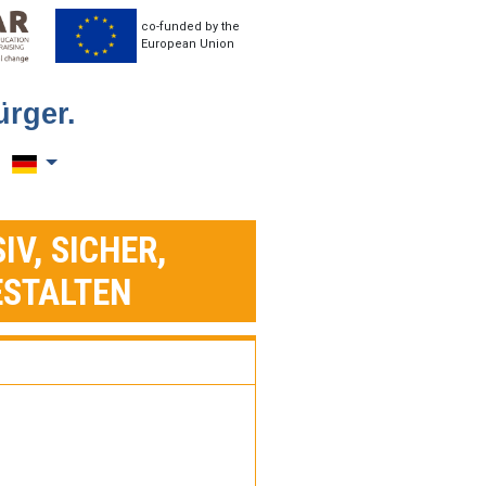
co-funded by the
European Union
rger.
Toggle language
IV, SICHER,
ESTALTEN