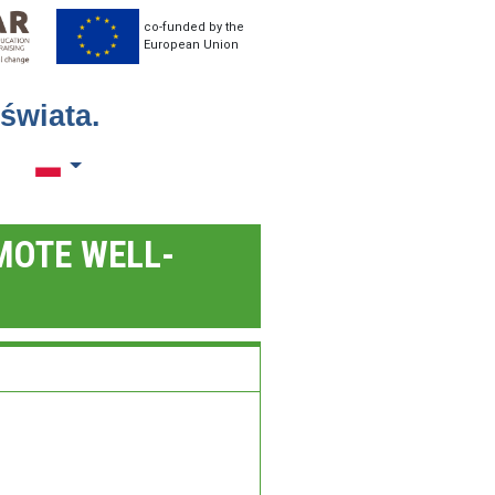
co-funded by the
European Union
świata.
Toggle language
MOTE WELL-