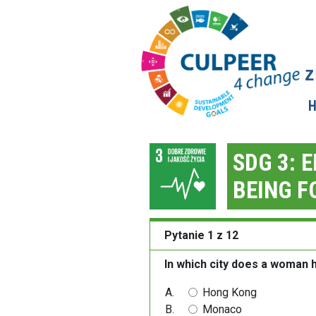
z
SDG 3: 
BEING F
Pytanie 1 z 12
In which city does a woman h
Hong Kong
Monaco