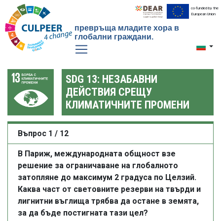
co-funded by the
European Union
превръща младите хора в
глобални граждани.
Toggle 
SDG 13: НЕЗАБАВНИ
ДЕЙСТВИЯ СРЕЩУ
КЛИМАТИЧНИТЕ ПРОМЕНИ
Въпрос 1 / 12
В Париж, международната общност взе
решение за ограничаване на глобалното
затопляне до максимум 2 градуса по Целзий.
Каква част от световните резерви на твърди и
лигнитни въглища трябва да остане в земята,
за да бъде постигната тази цел?