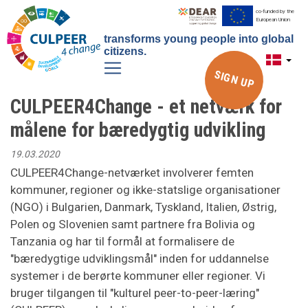
Gå
co-funded by the
European Union
til
transforms young people into global
hovedindhold
citizens.
SIGN UP
CULPEER4Change - et netværk for
målene for bæredygtig udvikling
19.03.2020
CULPEER4Change-netværket involverer femten
kommuner, regioner og ikke-statslige organisationer
(NGO) i Bulgarien, Danmark, Tyskland, Italien, Østrig,
Polen og Slovenien samt partnere fra Bolivia og
Tanzania og har til formål at formalisere de
"bæredygtige udviklingsmål" inden for uddannelse
systemer i de berørte kommuner eller regioner.
Vi
bruger tilgangen til "kulturel peer-to-peer-læring"