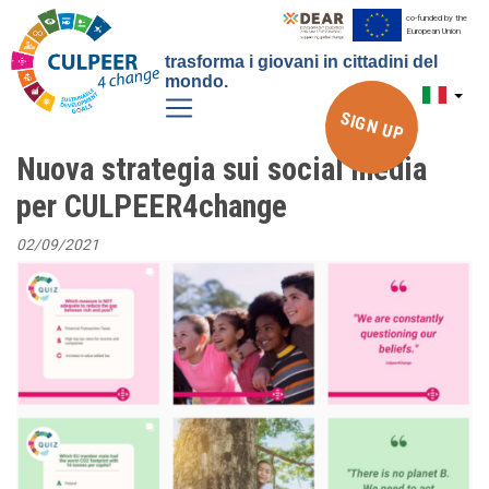
Salta
co-funded by the
European Union
al
trasforma i giovani in cittadini del
contenuto
mondo.
principale
SIGN UP
Nuova strategia sui social media
per CULPEER4change
02/09/2021