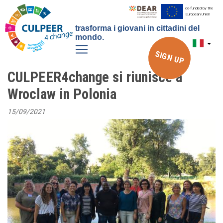
Salta
co-funded by the
European Union
al
trasforma i giovani in cittadini del
contenuto
mondo.
principale
SIGN UP
CULPEER4change si riunisce a
Wroclaw in Polonia
15/09/2021