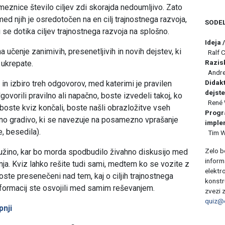
znice število ciljev zdi skorajda nedoumljivo. Zato
ed njih je osredotočen na en cilj trajnostnega razvoja,
SODE
i se dotika ciljev trajnostnega razvoja na splošno.
Ideja 
na učenje zanimivih, presenetljivih in novih dejstev, ki
Ralf C
Razisk
 ukrepate.
Andre
Didakt
 in izbiro treh odgovorov, med katerimi je pravilen
dejste
govorili pravilno ali napačno, boste izvedeli takoj, ko
René W
boste kviz končali, boste našli obrazložitve vseh
Progra
tno gradivo, ki se navezuje na posamezno vprašanje
imple
, besedila).
Tim Wi
Zelo b
ružino, kar bo morda spodbudilo živahno diskusijo med
inform
a. Kviz lahko rešite tudi sami, medtem ko se vozite z
elektr
ste presenečeni nad tem, kaj o ciljih trajnostnega
konstr
informacij ste osvojili med samim reševanjem.
zvezi 
quiz@
pnji