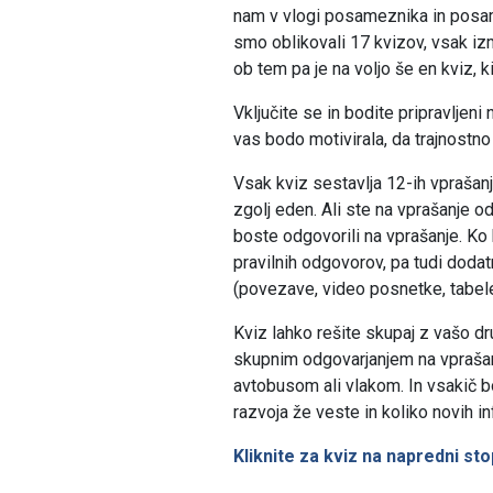
nam v vlogi posameznika in posame
smo oblikovali 17 kvizov, vsak izm
ob tem pa je na voljo še en kviz, k
Vključite se in bodite pripravljeni 
vas bodo motivirala, da trajnostno
Vsak kviz sestavlja 12-ih vprašanj
zgolj eden. Ali ste na vprašanje od
boste odgovorili na vprašanje. Ko 
pravilnih odgovorov, pa tudi doda
(povezave, video posnetke, tabele
Kviz lahko rešite skupaj z vašo d
skupnim odgovarjanjem na vprašanj
avtobusom ali vlakom. In vsakič bo
razvoja že veste in koliko novih 
Kliknite za kviz na napredni sto