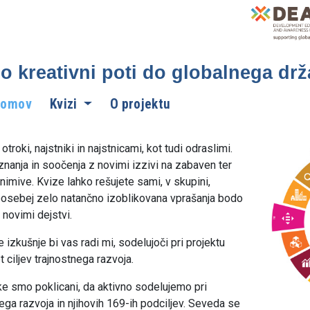
o kreativni poti do globalnega drž
Domov
Kvizi
O projektu
otroki, najstniki in najstnicami, kot tudi odraslimi.
nanja in soočenja z novimi izzivi na zabaven ter
imive. Kvize lahko rešujete sami, v skupini,
posebej zelo natančno izoblikovana vprašanja bodo
novimi dejstvi.
 izkušnje bi vas radi mi, sodelujoči pri projektu
ciljev trajnostnega razvoja.
anke smo poklicani, da aktivno sodelujemo pri
nega razvoja in njihovih 169-ih podciljev. Seveda se