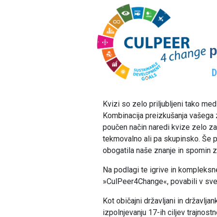
p
Kvizi so zelo priljubljeni tako med 
Kombinacija preizkušanja vašega z
poučen način naredi kvize zelo zan
tekmovalno ali pa skupinsko. Še 
obogatila naše znanje in spomin z 
Na podlagi te igrive in kompleksne
»CulPeer4Change«, povabili v svet 
Kot običajni državljani in državlj
izpolnjevanju 17-ih ciljev trajnost