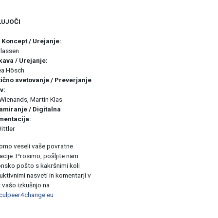
LUJOČI
/ Koncept / Urejanje:
lassen
ava / Urejanje:
a Hösch
ično svetovanje / Preverjanje
v:
ienands, Martin Klas
miranje / Digitalna
mentacija:
ttler
omo veseli vaše povratne
acije. Prosimo, pošljite nam
onsko pošto s kakršnimi koli
uktivnimi nasveti in komentarji v
z vašo izkušnjo na
culpeer4change.eu