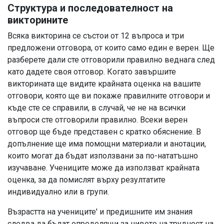
Структура и последователност на
викторините
Всяка викторина се състои от 12 въпроса и три
предложени отговора, от които само един е верен. Ще
разберете дали сте отговорили правилно веднага след
като дадете своя отговор. Когато завършите
викторината ще видите крайната оценка на вашите
отговори, която ще ви покаже правилните отговори и
къде сте се справили, в случай, че не на всички
въпроси сте отговорили правилно. Всеки верен
отговор ще бъде представен с кратко обяснение. В
допълнение ще има помощни материали и анотации,
които могат да бъдат използвани за по-нататъшно
изучаване. Учениците може да използват крайната
оценка, за да помислят върху резултатите
индивидуално или в групи.
Възрастта на учениците' и предишните им знания
следва да бъдат определящи за нивото на трудност на