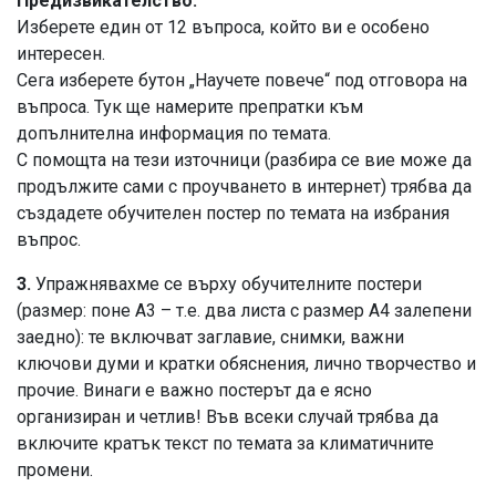
Предизвикателство:
Изберете един от 12 въпроса, който ви е особено
интересен.
Сега изберете бутон „Научете повече“ под отговора на
въпроса. Тук ще намерите препратки към
допълнителна информация по темата.
С помощта на тези източници (разбира се вие може да
продължите сами с проучването в интернет) трябва да
създадете обучителен постер по темата на избрания
въпрос.
3.
Упражнявахме се върху обучителните постери
(размер: поне A3 – т.е. два листа с размер A4 залепени
заедно): те включват заглавие, снимки, важни
ключови думи и кратки обяснения, лично творчество и
прочие. Винаги е важно постерът да е ясно
организиран и четлив! Във всеки случай трябва да
включите кратък текст по темата за климатичните
промени.