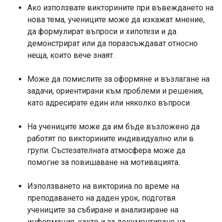
Ако използвате викторините при въвеждането на
нова тема, учениците може да изкажат мнение,
да формулират въпроси и хипотези и да
демонстрират или да поразсъждават относно
неща, които вече знаят.
Може да помислите за оформяне и възлагане на
задачи, ориентирани към проблеми и решения,
като адресирате един или няколко въпроси.
На учениците може да им бъде възложено да
работят по викторините индивидуално или в
групи. Състезателната атмосфера може да
помогне за повишаване на мотивацията.
Използването на викторина по време на
преподаването на даден урок, подготвя
учениците за събиране и анализиране на
информация, както и за документиране на