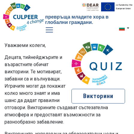
co-funded by the
European Union
превръща младите хора в
глобални граждани.
Toggle 
Уважаеми колеги,
Децата, тийнейджърите и
възрастните обичат
викторини. Те мотивират,
забавни са и вълнуващи.
Играчите могат да покажат
колко много знаят и има
Викторини
шанс да дадат правилни
отговори. Викторините създават състезателна
атмосфера и предоставят възможности за
разнообразно забавление.
Викторините, използвани за образователни цели и