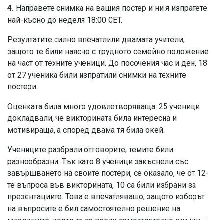
4.
Направете снимка на вашия постер и ни я изпратете
най-късно до неделя 18:00 CET.
Резултатите силно впечатлили двамата учители,
защото те били наясно с трудното семейно положение
на част от техните ученици. До посочения час и ден, 18
от 27 ученика били изпратили снимки на техните
постери.
Оценката била много удовлетворяваща: 25 ученици
докладвали, че викторината била интересна и
мотивираща, а според двама тя била окей.
Учениците разбрали отговорите, темите били
разнообразни. Тък като 8 ученици закъснели със
завършването на своите постери, се оказало, че от 12-
те въпроса във викторината, 10 са били избрани за
презентациите. Това е впечатляващо, защото изборът
на въпросите е бил самостоятелно решение на