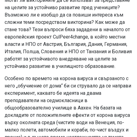
Могат ли викторините да се използват за представяне
на целите за устойчиво развитие пред учениците?
Възможно ли е изобщо да са повиши интереса към
сложни теми посредством викторина? Как може да
стане това? Тези въпроси бяха зададени в началото от
европейския проект CulPeer4change, в който местни
власти и НПО от Австрия, България, Дания, Германия,
Италия, Полша, Словения и НПО от Танзания и Боливия
работят за устойчивото внедряване на целите за
устойчиво развитие в училищното образование.
Особено по времето на корона вируса и свързаното с
него „обучиение от дома“ би си струвало да се направи
експеримент, каквато бе идеята на двама
преподаватели на седмокласници в
общообразователно училище в Аахен. На базата на
докладите от положителните ефекти от корона вируса
върху околната среда (чистите води на Венеция, по-
малко полети, автомобили и кораби, по-чист въздух и