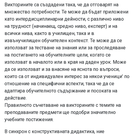
Викторините са създадени така, че да отговарят на
множество потребности. Те може да бъдат приложени
като интердисциплинарни дейности, с различно ниво
на трудност (начинаещ, средно ниво, експерт) и на
всички нива, както в училищен, така и в
извънучилищен обучителен контекст. Те може да се
използват за тестване на знания или за проследяване
на постигането на обучителните цели, когато се
използват в началото или в края на даден урок. Може
да се използват и за внасяне на яснота по въпроси,
които са от индивидуален интерес за някои ученици' по
отношение на специфични аспекти, така че да се
адаптира обучителното съдържание и посоката на
действие.
Правилното съчетаване на викторините с темите на
преподаваните предмети ще подобри значително
учебните постижения.
В синхрон с конструктивната дидактика, ние