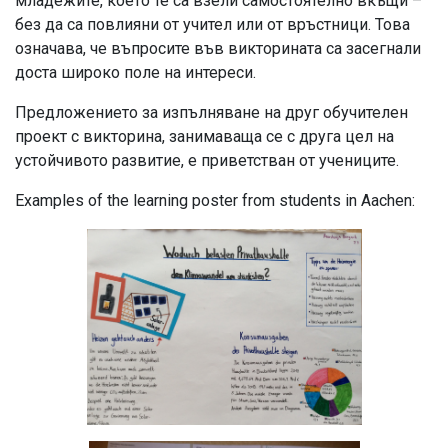
младежите, което те са взели самостоятелно вкъщи –
без да са повлияни от учител или от връстници. Това
означава, че въпросите във викторината са засегнали
доста широко поле на интереси.
Предложението за изпълняване на друг обучителен
проект с викторина, занимаваща се с друга цел на
устойчивото развитие, е приветстван от учениците.
Examples of the learning poster from students in Aachen: