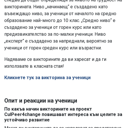
викторината. Ниво „начинаещ“ е създадено като
въвеждащо ниво, за ученици от началото на средно
образование най-много до 10 клас. „Средно ниво“ е
създадено за ученици от горен курс или като
предизвикателство за по-малки ученици. Ниво
„експерт“ е създадено за напреднали, вероятно за
ученици от горен среден курс или възрастни.
Надяваме се викторините да ви харесат и да ги
използвате в класната стая!
Кликнете тук за викторина за ученици
Опит и реакции на ученици
По какъв начин викторините на проект
CulPeer4change повишават интереса към целите за
устойчиво развитие