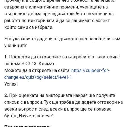
прочие) и в същото време неотложността на темата,
свързана с климатичните промени, учениците на
въпросите двама преподаватели бяха помолени да
работят по викторината и да се занимаят с аспект,
който сами са избрали.
Ето указанията дадени от двамата преподаватели към
учениците:
1.
Предстои да отговорите на въпросите от викторина
по тема SDG 13: Климат.
Можете да я откриете на сайта:
https://culpeer-for-
change.eu/quiz/bg/select/level-1
Успех!
2.
При оценката на викторината накрая ще получите
списък с въпроси. Тук ще трябва да дадете отговори на
всеки въпрос и след всеки въпрос ще се появява
бутон „Научете повече“.